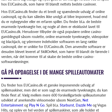
hos EUCasino.dk, som hører til blandt nettets bedste casinoer.
Hos EUCasino.dk finder du et bredt og spændende udvalg af online
casinospil, og du kan således ikke undgå at blive imponeret, hvad end
du er nybegynder eller en erfaren spiller. Du finder bl.a. de bedste
enarmede tyveknægte her, og nogle af dem er eksklusivt lavet til
EUCasino.dk. Herudover tilbyder de også populære online casino-
gamblingspil såsom roulette, online enarmede tyveknægte, videopoker
og blackjack, og ydermere indeholder softwaren en lang række
casinospil, der er unikke for EUCasino.dk. Den anvendte software er
desuden blevet leveret af SkillOnNet, som hører til blandt de førende i
verden, når det kommer til at skabe de bedste online casino-
softwareløsninger.
GÅ PÅ OPDAGELSE I DE MANGE SPILLEAUTOMATER
Du finder hos EUCasino.dk et ganske imponerende udvalg af
spillemaskiner, men det er som sagt de enarmede tyveknægte, du kan
finde flest af. Vælg mellem mere 600 forskelligartede spilleautomater
udviklet af anerkendte virksomeder såsom NextGen,
Net
Entertainment
og
Play N Go
. Spil bl.a.
Starburst
,
Dazzle Me
og Vegas
Hits, og oplev en hel verden af spillemaskiner, som alle holder et