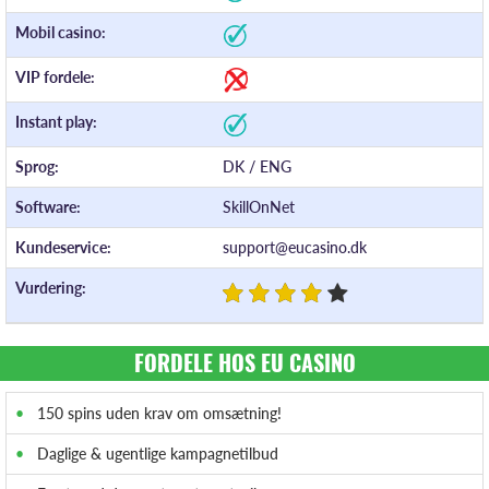
Mobil casino:
VIP fordele:
Instant play:
Sprog:
DK / ENG
Software:
SkillOnNet
Kundeservice:
support@eucasino.dk
Vurdering:
FORDELE HOS EU CASINO
•
150 spins uden krav om omsætning!
•
Daglige & ugentlige kampagnetilbud