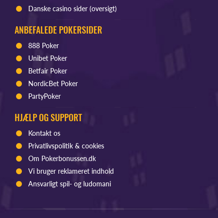
Danske casino sider
(oversigt)
ANBEFALEDE POKERSIDER
888 Poker
Unibet Poker
Betfair Poker
NordicBet Poker
PartyPoker
HJÆLP OG SUPPORT
Kontakt os
Privatlivspolitik & cookies
Om Pokerbonussen.dk
Vi bruger reklameret indhold
Ansvarligt spil- og ludomani