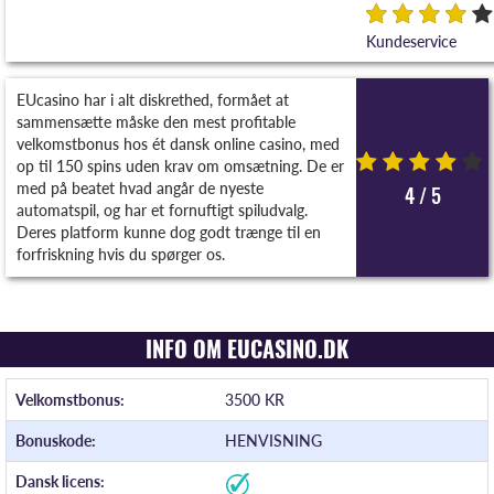
Kundeservice
EUcasino har i alt diskrethed, formået at
sammensætte måske den mest profitable
velkomstbonus hos ét dansk online casino, med
op til 150 spins uden krav om omsætning. De er
med på beatet hvad angår de nyeste
4 / 5
automatspil, og har et fornuftigt spiludvalg.
Deres platform kunne dog godt trænge til en
forfriskning hvis du spørger os.
INFO OM EUCASINO.DK
Velkomstbonus:
3500 KR
Bonuskode:
HENVISNING
Dansk licens: