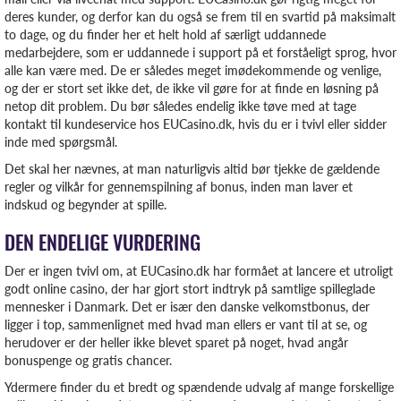
deres kunder, og derfor kan du også se frem til en svartid på maksimalt
to dage, og du finder her et helt hold af særligt uddannede
medarbejdere, som er uddannede i support på et forståeligt sprog, hvor
alle kan være med. De er således meget imødekommende og venlige,
og der er stort set ikke det, de ikke vil gøre for at finde en løsning på
netop dit problem. Du bør således endelig ikke tøve med at tage
kontakt til kundeservice hos EUCasino.dk, hvis du er i tvivl eller sidder
inde med spørgsmål.
Det skal her nævnes, at man naturligvis altid bør tjekke de gældende
regler og vilkår for gennemspilning af bonus, inden man laver et
indskud og begynder at spille.
DEN ENDELIGE VURDERING
Der er ingen tvivl om, at EUCasino.dk har formået at lancere et utroligt
godt online casino, der har gjort stort indtryk på samtlige spilleglade
mennesker i Danmark. Det er især den danske velkomstbonus, der
ligger i top, sammenlignet med hvad man ellers er vant til at se, og
herudover er der heller ikke blevet sparet på noget, hvad angår
bonuspenge og gratis chancer.
Ydermere finder du et bredt og spændende udvalg af mange forskellige