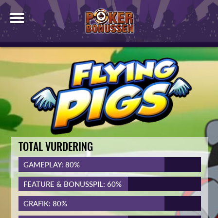
TOTAL VURDERING
GAMEPLAY:
80%
FEATURE & BONUSSPIL:
60%
GRAFIK:
80%