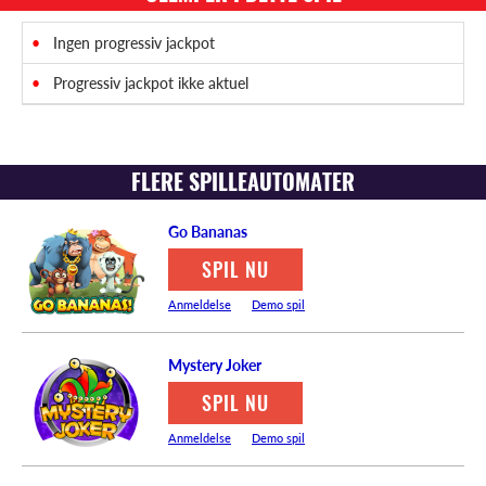
•
Ingen progressiv jackpot
•
Progressiv jackpot ikke aktuel
FLERE SPILLEAUTOMATER
Go Bananas
SPIL NU
Anmeldelse
Demo spil
Mystery Joker
SPIL NU
Anmeldelse
Demo spil