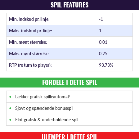
SPIL FEATURES
Min. indskud pr. linje:
-1
Maks. indskud pr. linje:
1
Min. mønt størrelse:
0.01
Maks. mønt størrelse:
0.25
RTP (re turn to player):
93.73%
FORDELE I DETTE SPIL
•
Lækker grafisk spilleautomat!
•
Sjovt og spændende bonusspil
•
Flot grafisk & underholdende spil
ULEMPER I DETTE SPIL