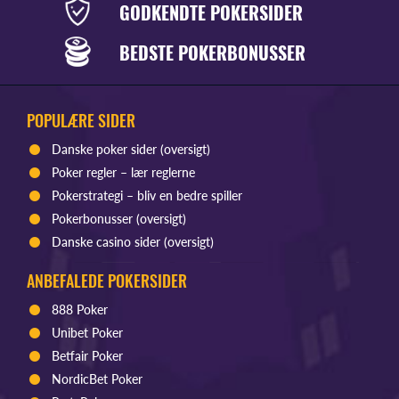
GODKENDTE POKERSIDER
BEDSTE POKERBONUSSER
POPULÆRE SIDER
Danske poker sider
(oversigt)
Poker regler
– lær reglerne
Pokerstrategi
– bliv en bedre spiller
Pokerbonusser
(oversigt)
Danske casino sider
(oversigt)
ANBEFALEDE POKERSIDER
888 Poker
Unibet Poker
Betfair Poker
NordicBet Poker