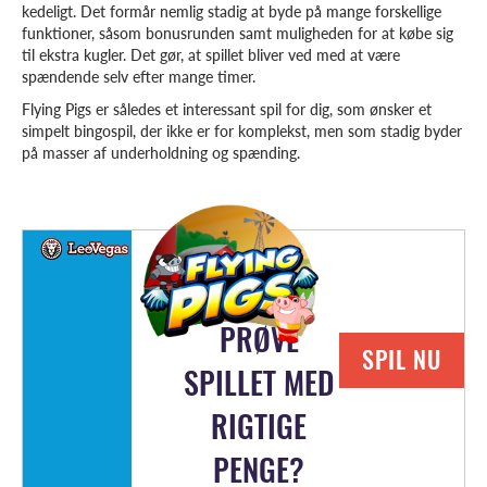
kedeligt. Det formår nemlig stadig at byde på mange forskellige
funktioner, såsom bonusrunden samt muligheden for at købe sig
til ekstra kugler. Det gør, at spillet bliver ved med at være
spændende selv efter mange timer.
Flying Pigs er således et interessant spil for dig, som ønsker et
simpelt bingospil, der ikke er for komplekst, men som stadig byder
på masser af underholdning og spænding.
VIL DU
GERNE
PRØVE
SPIL NU
SPILLET MED
RIGTIGE
PENGE?