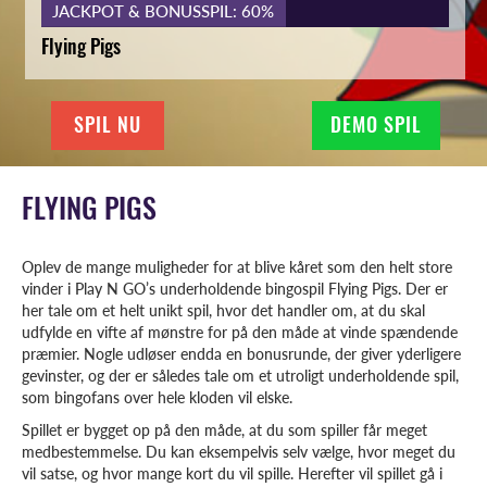
JACKPOT & BONUSSPIL:
60%
Flying Pigs
SPIL NU
DEMO SPIL
FLYING PIGS
Oplev de mange muligheder for at blive kåret som den helt store
vinder i Play N GO’s underholdende bingospil Flying Pigs. Der er
her tale om et helt unikt spil, hvor det handler om, at du skal
udfylde en vifte af mønstre for på den måde at vinde spændende
præmier. Nogle udløser endda en bonusrunde, der giver yderligere
gevinster, og der er således tale om et utroligt underholdende spil,
som bingofans over hele kloden vil elske.
Spillet er bygget op på den måde, at du som spiller får meget
medbestemmelse. Du kan eksempelvis selv vælge, hvor meget du
vil satse, og hvor mange kort du vil spille. Herefter vil spillet gå i