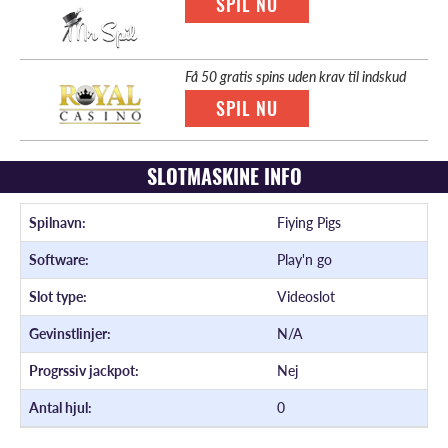
SPIL NU
Få 50 gratis spins uden krav til indskud
SPIL NU
SLOTMASKINE INFO
Spilnavn:
Fiying Pigs
Software:
Play'n go
Slot type:
Videoslot
Gevinstlinjer:
N/A
Progrssiv jackpot:
Nej
Antal hjul:
0