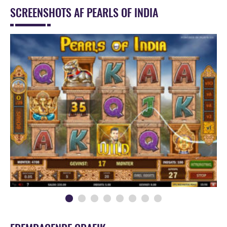
SCREENSHOTS AF PEARLS OF INDIA