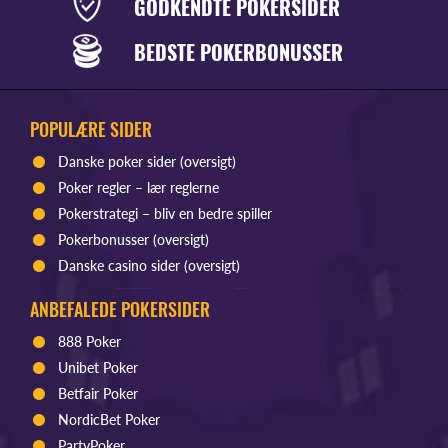
GODKENDTE POKERSIDER
BEDSTE POKERBONUSSER
POPULÆRE SIDER
Danske poker sider
(oversigt)
Poker regler
– lær reglerne
Pokerstrategi
– bliv en bedre spiller
Pokerbonusser
(oversigt)
Danske casino sider
(oversigt)
ANBEFALEDE POKERSIDER
888 Poker
Unibet Poker
Betfair Poker
NordicBet Poker
PartyPoker