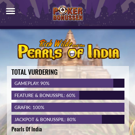
TOTAL VURDERING
GAMEPLAY:
90%
FEATURE & BONUSSPIL:
60%
GRAFIK:
100%
JACKPOT & BONUSSPIL:
80%
Pearls Of India