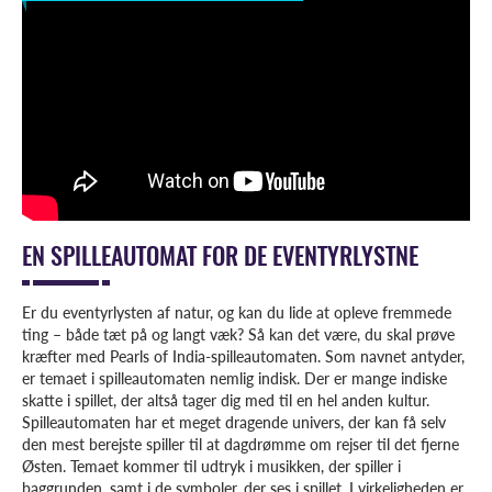
EN SPILLEAUTOMAT FOR DE EVENTYRLYSTNE
Er du eventyrlysten af natur, og kan du lide at opleve fremmede
ting – både tæt på og langt væk? Så kan det være, du skal prøve
kræfter med Pearls of India-spilleautomaten. Som navnet antyder,
er temaet i spilleautomaten nemlig indisk. Der er mange indiske
skatte i spillet, der altså tager dig med til en hel anden kultur.
Spilleautomaten har et meget dragende univers, der kan få selv
den mest berejste spiller til at dagdrømme om rejser til det fjerne
Østen. Temaet kommer til udtryk i musikken, der spiller i
baggrunden, samt i de symboler, der ses i spillet. I virkeligheden er