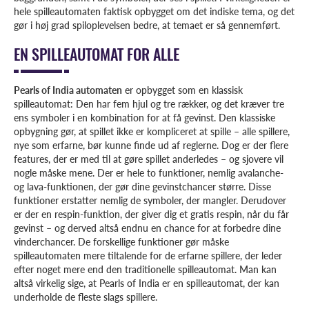
hele spilleautomaten faktisk opbygget om det indiske tema, og det
gør i høj grad spiloplevelsen bedre, at temaet er så gennemført.
EN SPILLEAUTOMAT FOR ALLE
Pearls of India automaten
er opbygget som en klassisk
spilleautomat: Den har fem hjul og tre rækker, og det kræver tre
ens symboler i en kombination for at få gevinst. Den klassiske
opbygning gør, at spillet ikke er kompliceret at spille – alle spillere,
nye som erfarne, bør kunne finde ud af reglerne. Dog er der flere
features, der er med til at gøre spillet anderledes – og sjovere vil
nogle måske mene. Der er hele to funktioner, nemlig avalanche-
og lava-funktionen, der gør dine gevinstchancer større. Disse
funktioner erstatter nemlig de symboler, der mangler. Derudover
er der en respin-funktion, der giver dig et gratis respin, når du får
gevinst – og derved altså endnu en chance for at forbedre dine
vinderchancer. De forskellige funktioner gør måske
spilleautomaten mere tiltalende for de erfarne spillere, der leder
efter noget mere end den traditionelle spilleautomat. Man kan
altså virkelig sige, at Pearls of India er en spilleautomat, der kan
underholde de fleste slags spillere.