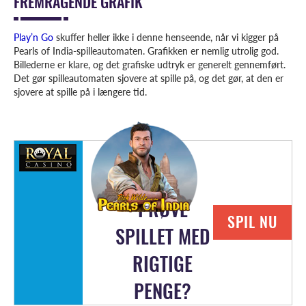
FREMRAGENDE GRAFIK
Play’n Go
skuffer heller ikke i denne henseende, når vi kigger på
Pearls of India-spilleautomaten. Grafikken er nemlig utrolig god.
Billederne er klare, og det grafiske udtryk er generelt gennemført.
Det gør spilleautomaten sjovere at spille på, og det gør, at den er
sjovere at spille på i længere tid.
VIL DU
GERNE
PRØVE
SPIL NU
SPILLET MED
RIGTIGE
PENGE?