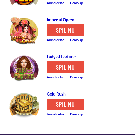
Anmeldelse
Demo spil
Imperial Opera
SPIL NU
Anmeldelse
Demo spil
Lady of Fortune
SPIL NU
Anmeldelse
Demo spil
Gold Rush
SPIL NU
Anmeldelse
Demo spil