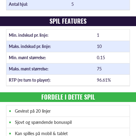
Antal hjul:
5
SPIL FEATURES
Min. indskud pr. linje:
1
Maks. indskud pr. linje:
10
Min. mønt størrelse:
0.15
Maks. mønt størrelse:
75
RTP (re turn to player):
96.61%
FORDELE I DETTE SPIL
•
Gevinst på 20 linjer
•
Sjovt og spændende bonusspil
•
Kan spilles på mobil & tablet