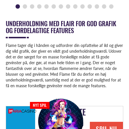
UNDERHOLDNING MED FLAIR FOR GOD GRAFIK
OG FORDELAGTIGE FEATURES
Flame tager dig i hånden og udfordrer din opfattelse af ild og giver
dig vild grafik, der giver en vildt god underholdningsværdi. Udover
det er der sørget for en masse forskellige måder at få gode
gevinster på, der gør, at man hele tiden er i gang. Der er noget
fantastisk over at se, hvordan flammerne ændrer farver, når de
blusser op ved gevinster. Med Flame får du derfor en høj
underholdningsværdi, samtidig med at der er god mulighed for at
få en masse forskellige gevinster med de mange features.
NYT SPIL
SPIL DETTE
SPIL MED