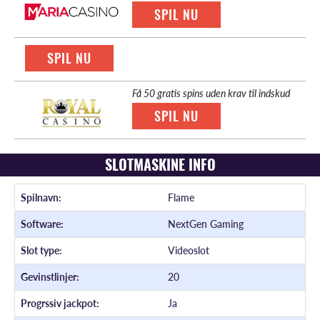
SPIL NU
SPIL NU
Få 50 gratis spins uden krav til indskud
SPIL NU
SLOTMASKINE INFO
Spilnavn:
Flame
Software:
NextGen Gaming
Slot type:
Videoslot
Gevinstlinjer:
20
Progrssiv jackpot:
Ja