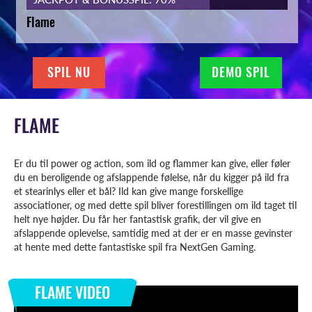
Flame
SPIL NU
DEMO SPIL
FLAME
Er du til power og action, som ild og flammer kan give, eller føler
du en beroligende og afslappende følelse, når du kigger på ild fra
et stearinlys eller et bål? Ild kan give mange forskellige
associationer, og med dette spil bliver forestillingen om ild taget til
helt nye højder. Du får her fantastisk grafik, der vil give en
afslappende oplevelse, samtidig med at der er en masse gevinster
at hente med dette fantastiske spil fra NextGen Gaming.
FLAME VIDEO