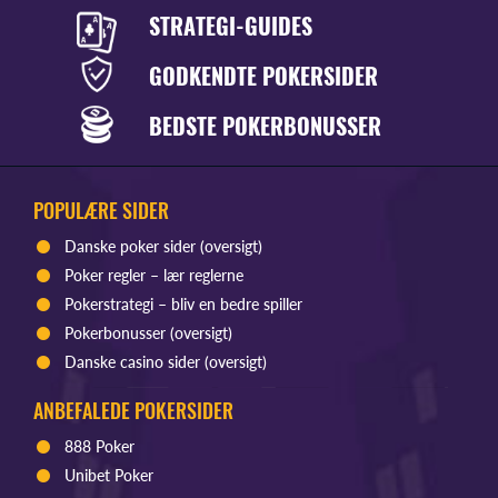
STRATEGI-GUIDES
GODKENDTE POKERSIDER
BEDSTE POKERBONUSSER
POPULÆRE SIDER
Danske poker sider
(oversigt)
Poker regler
– lær reglerne
Pokerstrategi
– bliv en bedre spiller
Pokerbonusser
(oversigt)
Danske casino sider
(oversigt)
ANBEFALEDE POKERSIDER
888 Poker
Unibet Poker