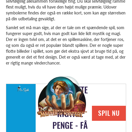
selvfølgelig allesammen forskellige ting. Du skal selvfølgelig ramme
flest muligt, hvis du vil have den højst mulige præmie. Udover
symbolerne findes der også en række kort, som kan øge størrelsen
på din udbetaling gevaldigt.
Samlet set må man sige, at der er tale om et spændende spil, som
fungerer super godt, hvis man godt kan lide lidt mystik og magi.
Der er ingen tvivl om, at det er en spillemaskine, der fortjener ros,
og som da også er ret populær blandt spillere. Der er nogle super
flotte billeder i spillet, som gør det ekstra sjovt at bruge tid på, og
generelt er det et fint design. Det er også værd at tage med, at der
er rigtig mange vinderchancer.
SPIL DETTE
SPIL MED
RIGTIGE
SPIL NU
PENGE - FÅ