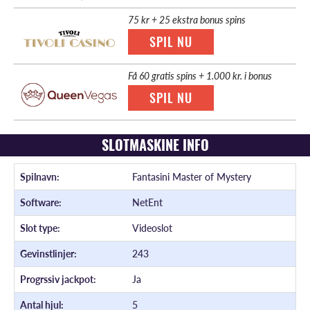
75 kr + 25 ekstra bonus spins
SPIL NU
Få 60 gratis spins + 1.000 kr. i bonus
SPIL NU
SLOTMASKINE INFO
Spilnavn:
Fantasini Master of Mystery
Software:
NetEnt
Slot type:
Videoslot
Gevinstlinjer:
243
Progrssiv jackpot:
Ja
Antal hjul:
5