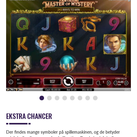
EKSTRA CHANCER
Der findes mange symboler på spillemaskinen, og de betyder