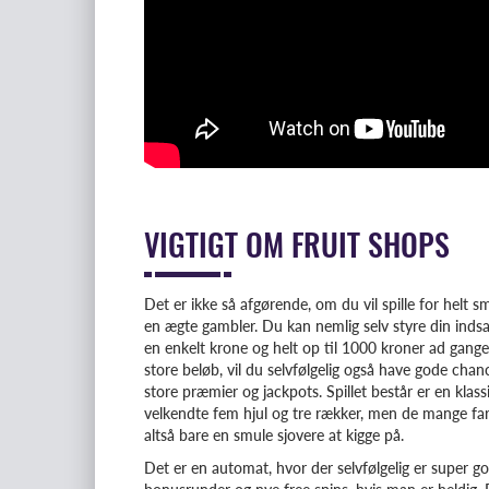
VIGTIGT OM FRUIT SHOPS
Det er ikke så afgørende, om du vil spille for helt s
en ægte gambler. Du kan nemlig selv styre din indsa
en enkelt krone og helt op til 1000 kroner ad gangen
store beløb, vil du selvfølgelig også have gode chanc
store præmier og jackpots. Spillet består er en kla
velkendte fem hjul og tre rækker, men de mange far
altså bare en smule sjovere at kigge på.
Det er en automat, hvor der selvfølgelig er super g