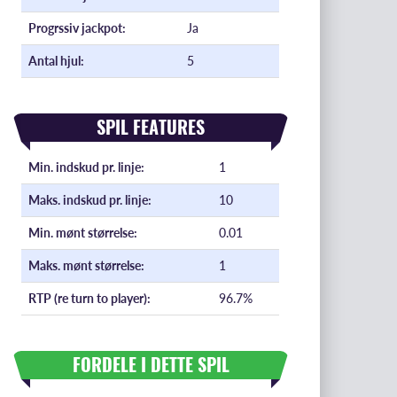
Progrssiv jackpot:
Ja
Antal hjul:
5
SPIL FEATURES
Min. indskud pr. linje:
1
Maks. indskud pr. linje:
10
Min. mønt størrelse:
0.01
Maks. mønt størrelse:
1
RTP (re turn to player):
96.7%
FORDELE I DETTE SPIL