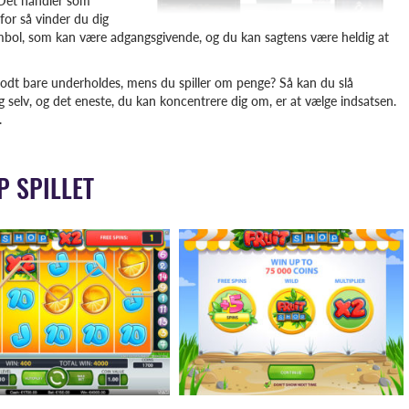
 Det handler som
or så vinder du dig
symbol, som kan være adgangsgivende, og du kan sagtens være heldig at
ig godt bare underholdes, mens du spiller om penge? Så kan du slå
 sig selv, og det eneste, du kan koncentrere dig om, er at vælge indsatsen.
.
P SPILLET