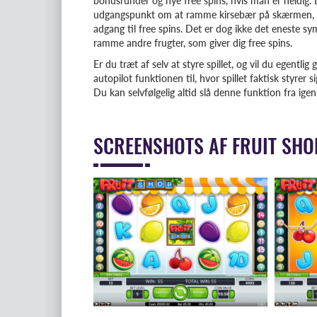
bonusrunder og nye free spins, hvis man er heldig.
udgangspunkt om at ramme kirsebær på skærmen, f
adgang til free spins. Det er dog ikke det eneste 
ramme andre frugter, som giver dig free spins.
Er du træt af selv at styre spillet, og vil du egentl
autopilot funktionen til, hvor spillet faktisk styrer
Du kan selvfølgelig altid slå denne funktion fra igen
SCREENSHOTS AF FRUIT SHO