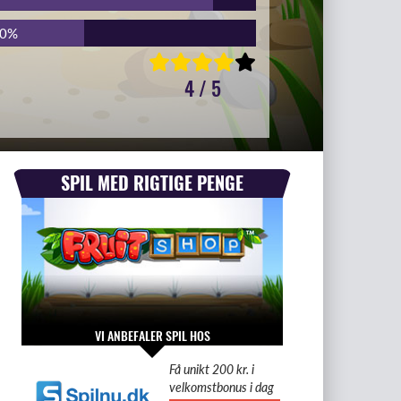
0%
4 / 5
SPIL MED RIGTIGE PENGE
VI ANBEFALER SPIL HOS
Få unikt 200 kr. i
velkomstbonus i dag