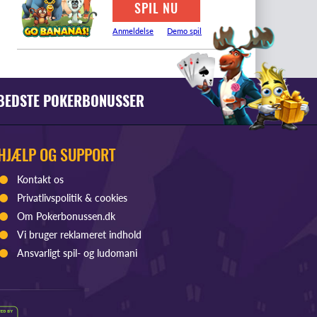
SPIL NU
Anmeldelse
Demo spil
BEDSTE POKERBONUSSER
HJÆLP OG SUPPORT
Kontakt os
Privatlivspolitik & cookies
Om Pokerbonussen.dk
Vi bruger reklameret indhold
Ansvarligt spil- og ludomani